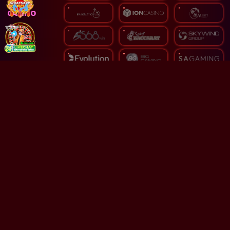
CASINO
TEMBAK IKAN
LIVE GAME
OTHERS