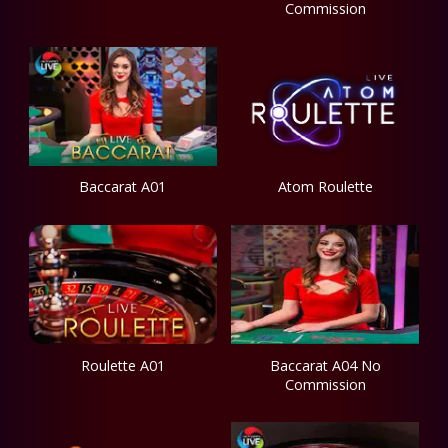
Commission
Baccarat A01
Atom Roulette
Roulette A01
Baccarat A04 No
Commission