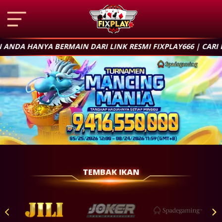
NDA HANYA BERMAIN DARI LINK RESMI FIXPLAY666 | CARI LIN
TEMBAK IKAN