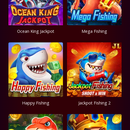
Ocean King Jackpot
Mega Fishing
Happy Fishing
Jackpot Fishing 2