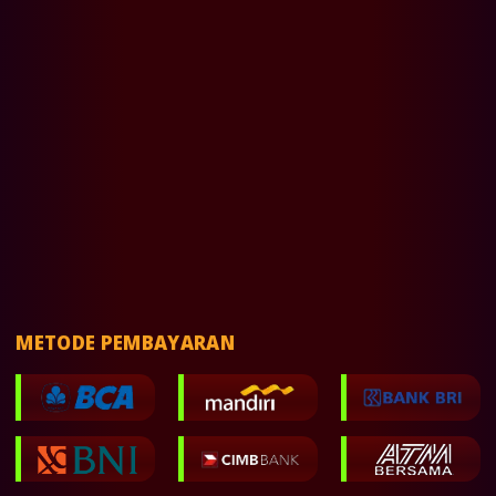
METODE PEMBAYARAN