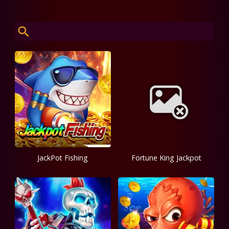
JackPot Fishing
Fortune King Jackpot