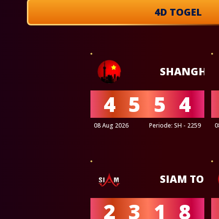
4D TOGEL
SHANGHAI
4
5
5
4
08 Aug 2026
Periode
:
SH
-
2259
0
SIAM TOTO
2
3
1
8