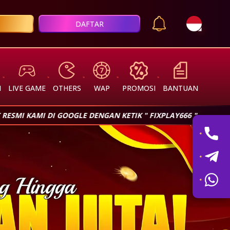
DAFTAR
N
LIVE GAME
OTHERS
WAP
PROMOSI
BANTUAN
I GOOGLE DENGAN KETIK " FIXPLAY666 "
+
ht
h