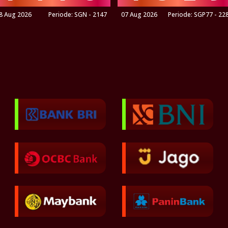
8 Aug 2026
Periode
:
SGN
-
2147
07 Aug 2026
Periode
:
SGP77
-
22