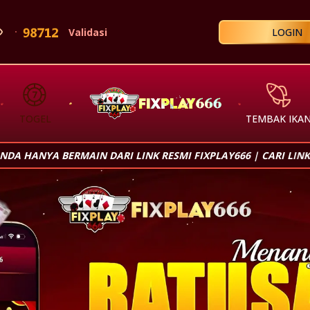
LOGIN
TOGEL
TEMBAK IKA
MAIN DARI LINK RESMI FIXPLAY666 | CARI LINK RESMI KAMI D