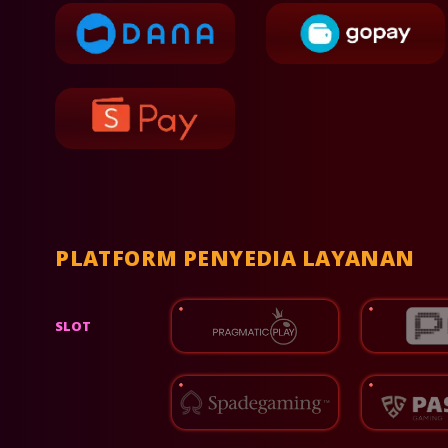
PLATFORM PENYEDIA LAYANAN
SLOT