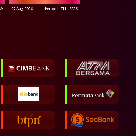
89
07 Aug 2026
Periode
:
TH
-
2336