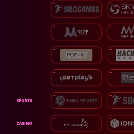
SPORTS
CASINO