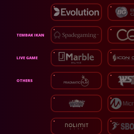
TEMBAK IKAN
LIVE GAME
OTHERS