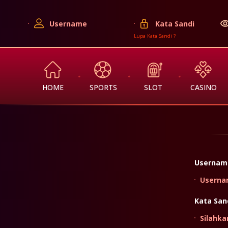
Lupa Kata Sandi ?
HOME
SPORTS
SLOT
CASINO
Usernam
Kata San