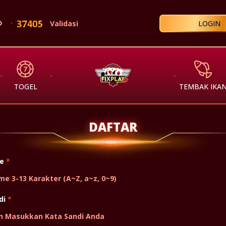
LOGIN
TOGEL
TEMBAK IKA
DAFTAR
e
*
di
*