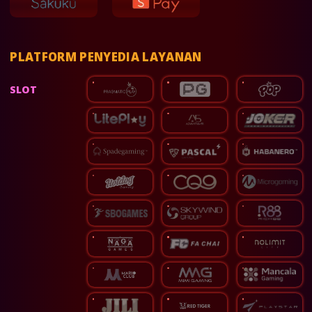
PLATFORM PENYEDIA LAYANAN
SLOT