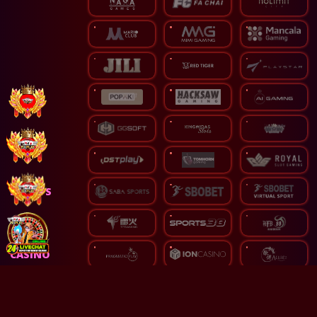
SPORTS
CASINO