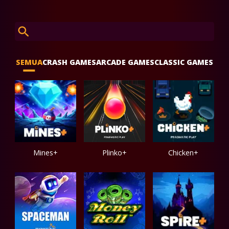
SEMUA
CRASH GAMES
ARCADE GAMES
CLASSIC GAMES
Mines+
Plinko+
Chicken+