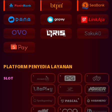
PLATFORM PENYEDIA LAYANAN
SLOT